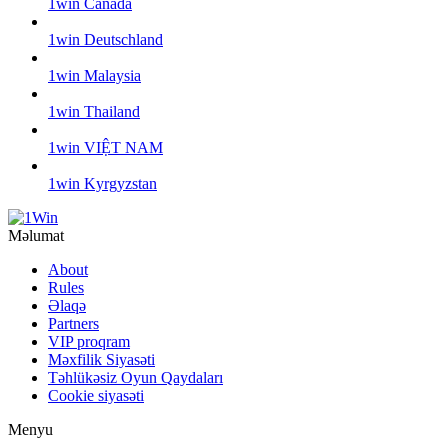
1win Canada
1win Deutschland
1win Malaysia
1win Thailand
1win VIỆT NAM
1win Kyrgyzstan
Məlumat
About
Rules
Əlaqə
Partners
VIP proqram
Məxfilik Siyasəti
Təhlükəsiz Oyun Qaydaları
Cookie siyasəti
Menyu