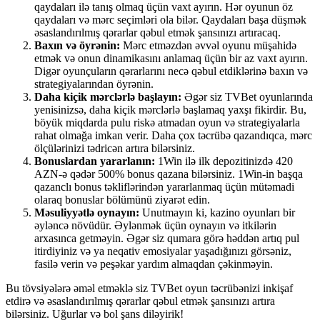
qaydaları ilə tanış olmaq üçün vaxt ayırın. Hər oyunun öz
qaydaları və mərc seçimləri ola bilər. Qaydaları başa düşmək
əsaslandırılmış qərarlar qəbul etmək şansınızı artıracaq.
Baxın və öyrənin:
Mərc etməzdən əvvəl oyunu müşahidə
etmək və onun dinamikasını anlamaq üçün bir az vaxt ayırın.
Digər oyunçuların qərarlarını necə qəbul etdiklərinə baxın və
strategiyalarından öyrənin.
Daha kiçik mərclərlə başlayın:
Əgər siz TVBet oyunlarında
yenisinizsə, daha kiçik mərclərlə başlamaq yaxşı fikirdir. Bu,
böyük miqdarda pulu riskə atmadan oyun və strategiyalarla
rahat olmağa imkan verir. Daha çox təcrübə qazandıqca, mərc
ölçülərinizi tədricən artıra bilərsiniz.
Bonuslardan yararlanın:
1Win ilə ilk depozitinizdə 420
AZN-ə qədər 500% bonus qazana bilərsiniz. 1Win-in başqa
qazanclı bonus təkliflərindən yararlanmaq üçün mütəmadi
olaraq bonuslar bölümünü ziyarət edin.
Məsuliyyətlə oynayın:
Unutmayın ki, kazino oyunları bir
əyləncə növüdür. Əylənmək üçün oynayın və itkilərin
arxasınca getməyin. Əgər siz qumara görə həddən artıq pul
itirdiyiniz və ya neqativ emosiyalar yaşadığınızı görsəniz,
fasilə verin və peşəkar yardım almaqdan çəkinməyin.
Bu tövsiyələrə əməl etməklə siz TVBet oyun təcrübənizi inkişaf
etdirə və əsaslandırılmış qərarlar qəbul etmək şansınızı artıra
bilərsiniz. Uğurlar və bol şans diləyirik!