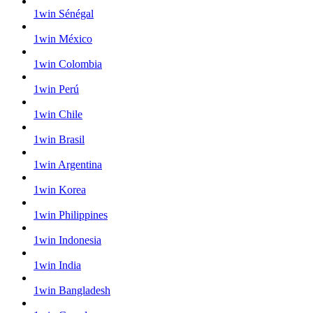
1win Sénégal
1win México
1win Colombia
1win Perú
1win Chile
1win Brasil
1win Argentina
1win Korea
1win Philippines
1win Indonesia
1win India
1win Bangladesh