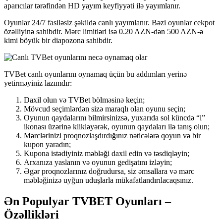
aparıcılar tərəfindən HD yayım keyfiyyəti ilə yayımlanır.
Oyunlar 24/7 fasiləsiz şəkildə canlı yayımlanır. Bəzi oyunlar cekpot
özəlliyinə sahibdir. Mərc limitləri isə 0.20 AZN-dən 500 AZN-ə
kimi böyük bir diapozona sahibdir.
TVBet canlı oyunlarını oynamaq üçün bu addımları yerinə
yetirməyiniz lazımdır:
Daxil olun və TVBet bölməsinə keçin;
Mövcud seçimlərdən sizə maraqlı olan oyunu seçin;
Oyunun qaydalarını bilmirsinizsə, yuxarıda sol küncdə “i”
ikonası üzərinə klikləyərək, oyunun qaydaları ilə tanış olun;
Mərclərinizi proqnozlaşdırdığınız nəticələrə qoyun və bir
kupon yaradın;
Kupona istədiyiniz məbləği daxil edin və təsdiqləyin;
Arxanıza yaslanın və oyunun gedişatını izləyin;
Əgər proqnozlarınız doğrudursa, siz əmsallara və mərc
məbləğinizə uyğun uduşlarla mükafatlandırılacaqsınız.
Ən Populyar TVBET Oyunları –
Özəllikləri