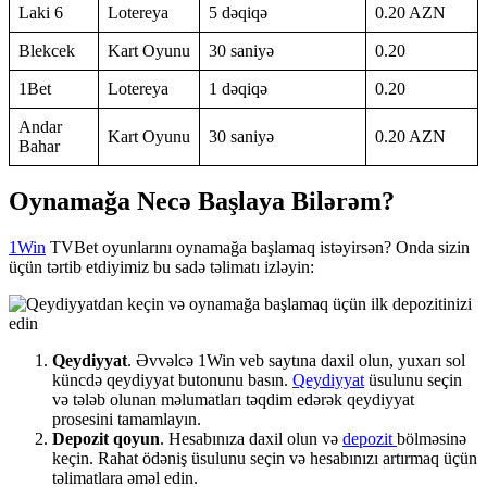
Laki 6
Lotereya
5 dəqiqə
0.20 AZN
Blekcek
Kart Oyunu
30 saniyə
0.20
1Bet
Lotereya
1 dəqiqə
0.20
Andar
Kart Oyunu
30 saniyə
0.20 AZN
Bahar
Oynamağa Necə Başlaya Bilərəm?
1Win
TVBet oyunlarını oynamağa başlamaq istəyirsən? Onda sizin
üçün tərtib etdiyimiz bu sadə təlimatı izləyin:
Qeydiyyat
. Əvvəlcə 1Win veb saytına daxil olun, yuxarı sol
küncdə qeydiyyat butonunu basın.
Qeydiyyat
üsulunu seçin
və tələb olunan məlumatları təqdim edərək qeydiyyat
prosesini tamamlayın.
Depozit qoyun
. Hesabınıza daxil olun və
depozit
bölməsinə
keçin. Rahat ödəniş üsulunu seçin və hesabınızı artırmaq üçün
təlimatlara əməl edin.