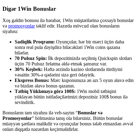
Digər 1Win Bonuslar
Xoş gəldin bonusu ilə bərabər, 1Win müştərilərinə çoxsaylı bonuslar
və
promosyonlar
təklif edir. Hazırda mövcud olan bonusların
siyahısı:
Sadiqlik Proqramı:
Oyunçular, hər bir mərci üçün daha
sonra real pula dəyişdirə biləcəkləri 1Win coins qazana
bilərlər.
70 Pulsuz Spin:
İlk depozitinizdə seçilmiş Quickspin slotları
üçün 70 Pulsuz fırlatma əldə etmək şansınız var.
30% Keşbek:
Həftə ərzində kazino slotlarında itirdiyini
vəsaitin 30%-ə qədərini sizə geri ödəyirik.
Ekspress Bonus:
Mərc kuponunuza ən azı 5 oyun əlavə edin
və bizdən əlavə bonus qazanın.
Tətbiq Yükləməyə görə 100$:
1Win mobil tətbiqini
yükləyən bütün istifadəçilərimizi depozitsiz 100$ bonus ilə
sevindirik.
Bonusların tam siyahısı ilə veb-saytın “
Bonuslar və
Promosyonlar
” bölməsinə tanış ola bilərsiniz. Bütün bonuslar
müəyyən şərtlərə malikdir və oyunçular bonus tələb etməzdən əvvəl
onları diqqətlə nəzərdən keçirməlidirlər.