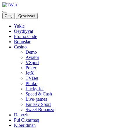
Giriş
Qeydiyyat
Yukle
Qeydiyyat
Promo Code
Bonuslar
Casino
Demo
Aviator
VSport
Poker
JetX
TVBet
Plinko
Lucky Jet
Speed & Cash
Live-games
Fantasy Sport
Sweet Bonanza
Depozit
Pul Cixarmaq
Kiberidman